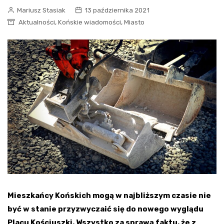
Mariusz Stasiak
13 października 2021
,
,
Aktualności
Końskie wiadomości
Miasto
Mieszkańcy Końskich mogą w najbliższym czasie nie
być w stanie przyzwyczaić się do nowego wyglądu
Placu Kościuszki. Wszystko za sprawą faktu, że z