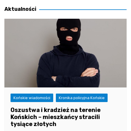
wpisu
Aktualności
Końskie wiadomości
Kronika policyjna Końskie
Oszustwa i kradzież na terenie
Końskich – mieszkańcy stracili
tysiące złotych