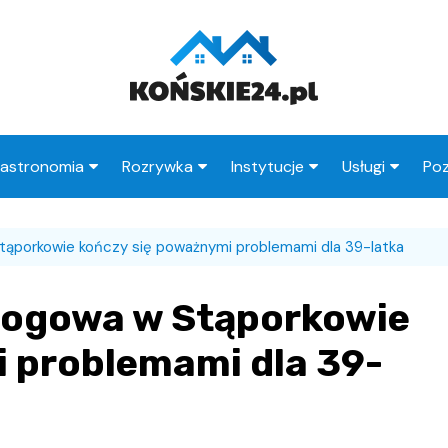
astronomia
Rozrywka
Instytucje
Usługi
Poz
Restauracje
Księgarnie
Urząd Miasta
Fryzjer
tąporkowie kończy się poważnymi problemami dla 39-latka
Kawiarnie
Wesele
Urząd Skarbowy
Taxi
Pub
Ogródki działkowe
ZUS
Stacje paliw
rogowa w Stąporkowie
zne
Wypadek
MOPS
Radcy prawni
 problemami dla 39-
Straż Miejska
Poczta