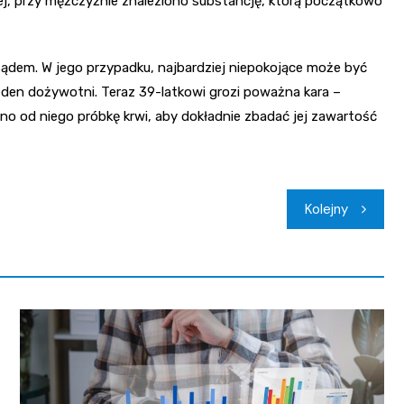
j, przy mężczyźnie znaleziono substancję, którą początkowo
sądem. W jego przypadku, najbardziej niepokojące może być
eden dożywotni. Teraz 39-latkowi grozi poważna kara –
o od niego próbkę krwi, aby dokładnie zbadać jej zawartość
Kolejny