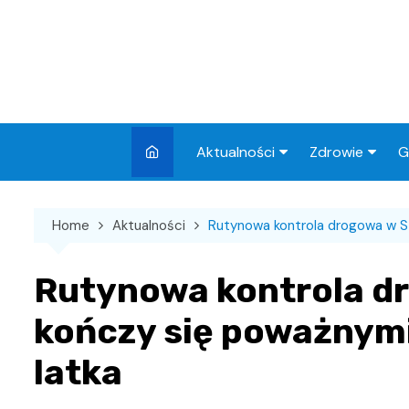
Skip
to
content
Aktualności
Zdrowie
G
Miasto
Apteki
Home
Aktualności
Rutynowa kontrola drogowa w S
Wydarzenia
Szpital
Wiadomości
Przychodnie
Rutynowa kontrola d
Kronika policyjna
Sklepy medyc
kończy się poważnymi
Sport
latka
Podróże