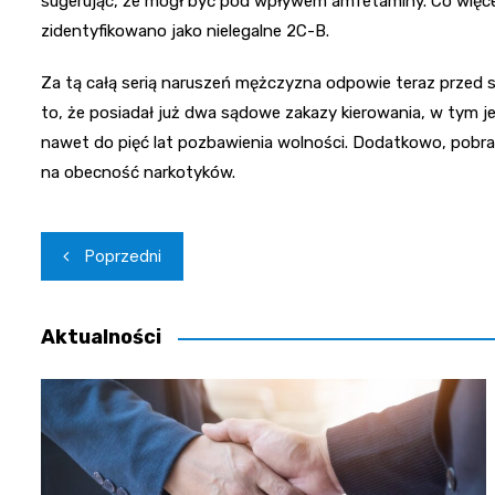
sugerując, że mógł być pod wpływem amfetaminy. Co więce
zidentyfikowano jako nielegalne 2C-B.
Za tą całą serią naruszeń mężczyzna odpowie teraz przed 
to, że posiadał już dwa sądowe zakazy kierowania, w tym j
nawet do pięć lat pozbawienia wolności. Dodatkowo, pobran
na obecność narkotyków.
Nawigacja
Poprzedni
wpisu
Aktualności