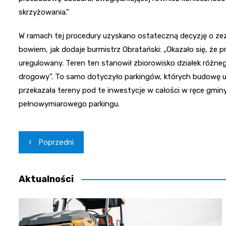
skrzyżowania.”
W ramach tej procedury uzyskano ostateczną decyzję o zezw
bowiem, jak dodaje burmistrz Obratański: „Okazało się, że p
uregulowany. Teren ten stanowił zbiorowisko działek różneg
drogowy”. To samo dotyczyło parkingów, których budowę um
przekazała tereny pod te inwestycje w całości w ręce gminy
pełnowymiarowego parkingu.
Nawigacja
Poprzedni
wpisu
Aktualności