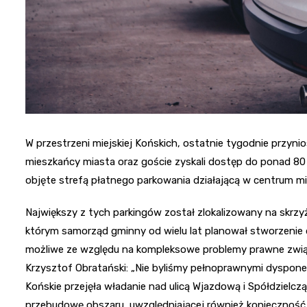
W przestrzeni miejskiej Końskich, ostatnie tygodnie przyn
mieszkańcy miasta oraz goście zyskali dostęp do ponad 80
objęte strefą płatnego parkowania działającą w centrum mi
Największy z tych parkingów został zlokalizowany na skrzyżo
którym samorząd gminny od wielu lat planował stworzenie
możliwe ze względu na kompleksowe problemy prawne związ
Krzysztof Obratański: „Nie byliśmy pełnoprawnymi dysponen
Końskie przejęła władanie nad ulicą Wjazdową i Spółdzielcz
przebudowę obszaru, uwzględniającej również konieczność