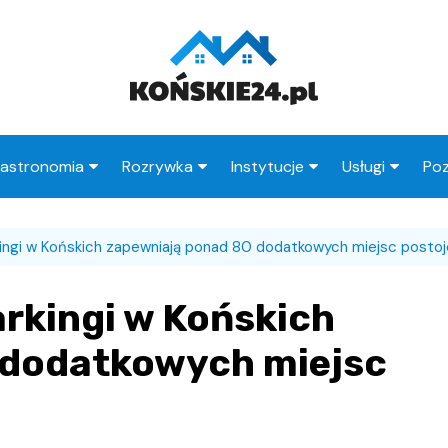
astronomia
Rozrywka
Instytucje
Usługi
Poz
Restauracje
Księgarnie
Urząd Miasta
Fryzjer
ngi w Końskich zapewniają ponad 80 dodatkowych miejsc posto
Kawiarnie
Wesele
Urząd Skarbowy
Taxi
Pub
Ogródki działkowe
ZUS
Stacje paliw
kingi w Końskich
zne
Wypadek
MOPS
Radcy prawni
 dodatkowych miejsc
Straż Miejska
Poczta