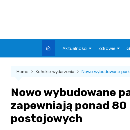
Skip
to
content
Aktualności
Zdrowie
G
Miasto
Apteki
Home
Końskie wydarzenia
Nowo wybudowane parki
Wydarzenia
Szpital
Wiadomości
Przychodnie
Nowo wybudowane par
Kronika policyjna
Sklepy medyc
zapewniają ponad 80
Sport
postojowych
Podróże