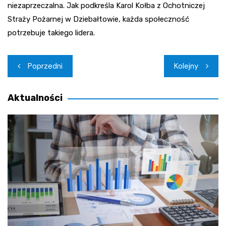
niezaprzeczalna. Jak podkreśla Karol Kołba z Ochotniczej
Straży Pożarnej w Dziebałtowie, każda społeczność
potrzebuje takiego lidera.
Nawigacja
Poprzedni
Kolejny
wpisu
Aktualności