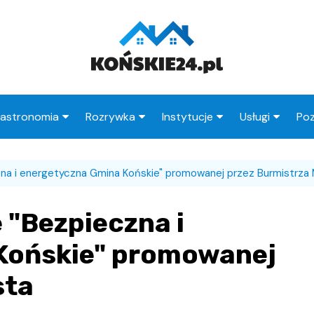
astronomia
Rozrywka
Instytucje
Usługi
Poz
Restauracje
Księgarnie
Urząd Miasta
Fryzjer
zna i energetyczna Gmina Końskie" promowanej przez Burmistrza 
Kawiarnie
Wesele
Urząd Skarbowy
Taxi
Pub
Ogródki działkowe
ZUS
Stacje paliw
 "Bezpieczna i
zne
Wypadek
MOPS
Radcy prawni
Końskie" promowanej
Straż Miejska
sta
Poczta