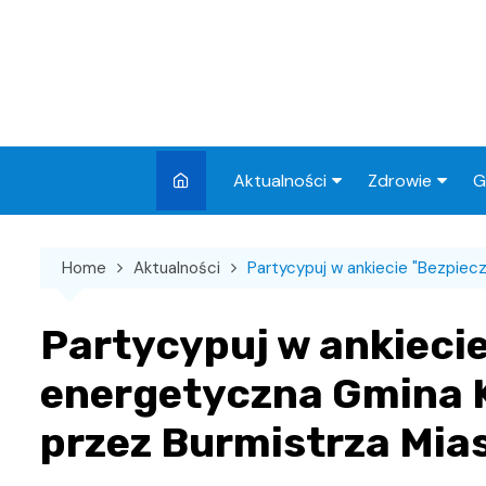
Skip
to
content
Aktualności
Zdrowie
G
Miasto
Apteki
Home
Aktualności
Partycypuj w ankiecie "Bezpiec
Wydarzenia
Szpital
Wiadomości
Przychodnie
Partycypuj w ankiecie
Kronika policyjna
Sklepy medyc
energetyczna Gmina 
Sport
przez Burmistrza Mia
Podróże