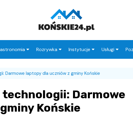
astronomia
Rozrywka
Instytucje
Usługi
Poz
Restauracje
Księgarnie
Urząd Miasta
Fryzjer
ii: Darmowe laptopy dla uczniów z gminy Końskie
Kawiarnie
Wesele
Urząd Skarbowy
Taxi
Pub
Ogródki działkowe
ZUS
Stacje paliw
 technologii: Darmowe
zne
Wypadek
MOPS
Radcy prawni
 gminy Końskie
Straż Miejska
Poczta