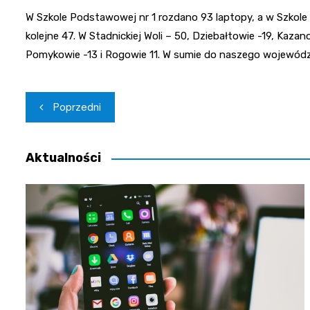
W Szkole Podstawowej nr 1 rozdano 93 laptopy, a w Szkole 
kolejne 47. W Stadnickiej Woli – 50, Dziebałtowie -19, Kazano
Pomykowie -13 i Rogowie 11. W sumie do naszego województ
Nawigacja
Poprzedni
wpisu
Aktualności