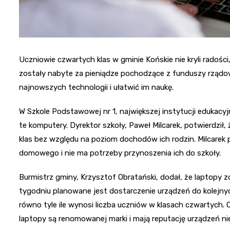
Uczniowie czwartych klas w gminie Końskie nie kryli radośc
zostały nabyte za pieniądze pochodzące z funduszy rządow
najnowszych technologii i ułatwić im naukę.
W Szkole Podstawowej nr 1, największej instytucji edukacy
te komputery. Dyrektor szkoły, Paweł Milcarek, potwierdzi
klas bez względu na poziom dochodów ich rodzin. Milcarek 
domowego i nie ma potrzeby przynoszenia ich do szkoły.
Burmistrz gminy, Krzysztof Obratański, dodał, że laptopy 
tygodniu planowane jest dostarczenie urządzeń do kolejny
równo tyle ile wynosi liczba uczniów w klasach czwartych. 
laptopy są renomowanej marki i mają reputację urządzeń n