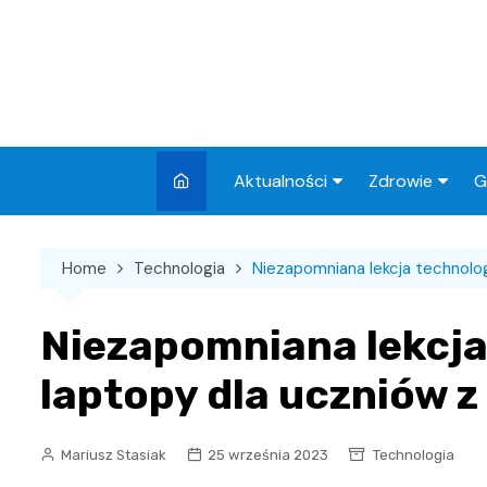
Skip
to
content
Aktualności
Zdrowie
G
Miasto
Apteki
Home
Technologia
Niezapomniana lekcja technolog
Wydarzenia
Szpital
Wiadomości
Przychodnie
Niezapomniana lekcja
Kronika policyjna
Sklepy medyc
laptopy dla uczniów z
Sport
Podróże
Mariusz Stasiak
25 września 2023
Technologia