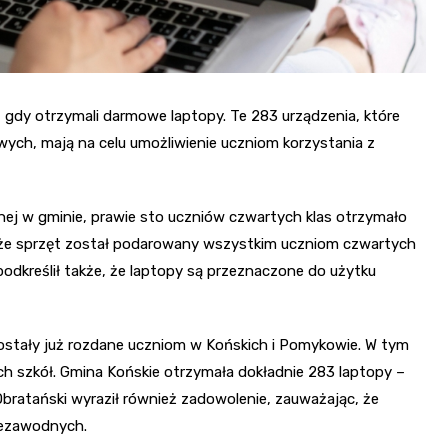
i, gdy otrzymali darmowe laptopy. Te 283 urządzenia, które
ych, mają na celu umożliwienie uczniom korzystania z
jnej w gminie, prawie sto uczniów czwartych klas otrzymało
ł, że sprzęt został podarowany wszystkim uczniom czwartych
podkreślił także, że laptopy są przeznaczone do użytku
zostały już rozdane uczniom w Końskich i Pomykowie. W tym
ch szkół. Gmina Końskie otrzymała dokładnie 283 laptopy –
Obratański wyraził również zadowolenie, zauważając, że
iezawodnych.