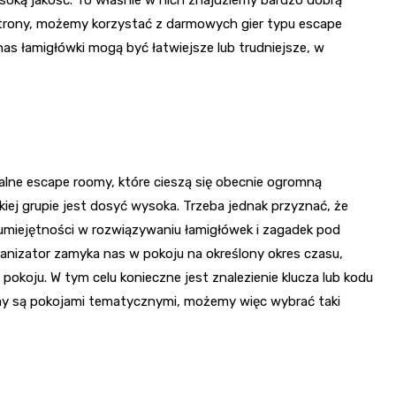
ysoką jakość. To właśnie w nich znajdziemy bardzo dobrą
j strony, możemy korzystać z darmowych gier typu escape
nas łamigłówki mogą być łatwiejsze lub trudniejsze, w
alne escape roomy, które cieszą się obecnie ogromną
kiej grupie jest dosyć wysoka. Trzeba jednak przyznać, że
miejętności w rozwiązywaniu łamigłówek i zagadek pod
rganizator zamyka nas w pokoju na określony okres czasu,
pokoju. W tym celu konieczne jest znalezienie klucza lub kodu
omy są pokojami tematycznymi, możemy więc wybrać taki