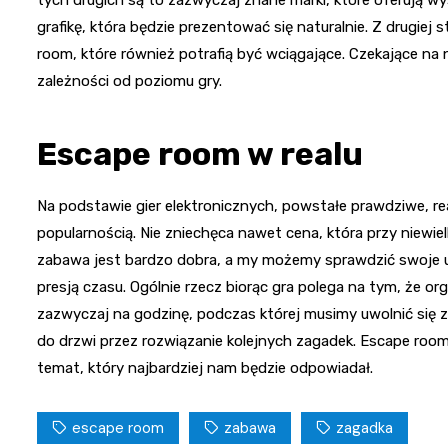
tych drugich są to zazwyczaj znane marki, które oferują w
grafikę, która będzie prezentować się naturalnie. Z drugie
room, które również potrafią być wciągające. Czekające na 
zależności od poziomu gry.
Escape room w realu
Na podstawie gier elektronicznych, powstałe prawdziwe, re
popularnością. Nie zniechęca nawet cena, która przy niewiel
zabawa jest bardzo dobra, a my możemy sprawdzić swoje u
presją czasu. Ogólnie rzecz biorąc gra polega na tym, że o
zazwyczaj na godzinę, podczas której musimy uwolnić się z 
do drzwi przez rozwiązanie kolejnych zagadek. Escape ro
temat, który najbardziej nam będzie odpowiadał.
escape room
zabawa
zagadka