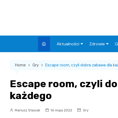
Skip
to
content
Aktualności
Zdrowie
G
Miasto
Apteki
Home
Gry
Escape room, czyli dobra zabawa dla k
Wydarzenia
Szpital
Wiadomości
Przychodnie
Escape room, czyli d
Kronika policyjna
Sklepy medyc
każdego
Sport
Podróże
Mariusz Stasiak
16 maja 2022
Gry