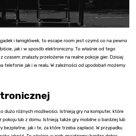
zagadek i łamigłówek, to escape room jest czymś co na pewno
iście, jak i w sposób elektroniczny. To właśnie od tego
 czasem znalazły przełożenie na realne pokoje gier. Dzisiaj
telefonie jak i w realu. W zależności od upodobań możemy
tronicznej
zo dużo różnych możliwości. Istnieją gry na komputer, które
pokoju lub z domu. Istnieją także gry mobilne o bardziej lub
ezpłatne, jak i te, za które trzeba zapłacić. W przypadku