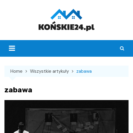
Skip
to
content
Home
Wszystkie artykuły
zabawa
zabawa