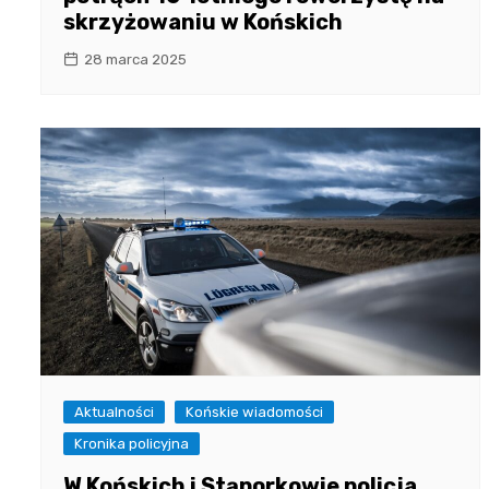
skrzyżowaniu w Końskich
28 marca 2025
Aktualności
Końskie wiadomości
Kronika policyjna
W Końskich i Stąporkowie policja