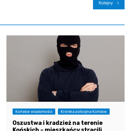
Kolejny
Końskie wiadomości
Kronika policyjna Końskie
Oszustwa i kradzież na terenie
Końskich – mieszkańcy stracili