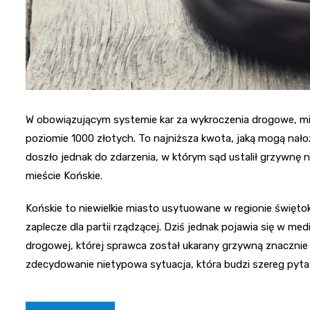
W obowiązującym systemie kar za wykroczenia drogowe, min
poziomie 1000 złotych. To najniższa kwota, jaką mogą nało
doszło jednak do zdarzenia, w którym sąd ustalił grzywnę n
mieście Końskie.
Końskie to niewielkie miasto usytuowane w regionie świętok
zaplecze dla partii rządzącej. Dziś jednak pojawia się w me
drogowej, której sprawca został ukarany grzywną znacznie n
zdecydowanie nietypowa sytuacja, która budzi szereg py