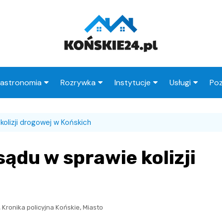
astronomia
Rozrywka
Instytucje
Usługi
Poz
Restauracje
Księgarnie
Urząd Miasta
Fryzjer
kolizji drogowej w Końskich
Kawiarnie
Wesele
Urząd Skarbowy
Taxi
Pub
Ogródki działkowe
ZUS
Stacje paliw
ądu w sprawie kolizji
zne
Wypadek
MOPS
Radcy prawni
Straż Miejska
Poczta
,
,
Kronika policyjna Końskie
Miasto