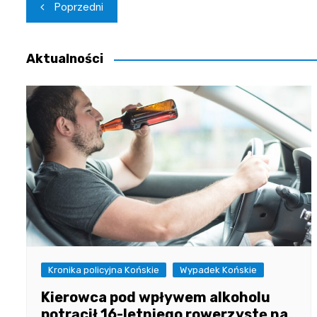
Nawigacja
Poprzedni
wpisu
Aktualności
Kronika policyjna Końskie
Wypadek Końskie
Kierowca pod wpływem alkoholu
potrącił 16-letniego rowerzystę na