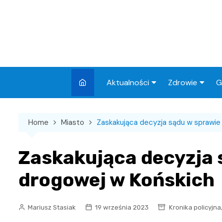
Skip
to
content
Aktualności
Zdrowie
G
Miasto
Apteki
Home
Miasto
Zaskakująca decyzja sądu w sprawie 
Wydarzenia
Szpital
Wiadomości
Przychodnie
Zaskakująca decyzja s
Kronika policyjna
Sklepy medyc
drogowej w Końskich
Sport
Podróże
Mariusz Stasiak
19 września 2023
Kronika policyjna