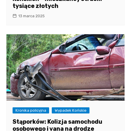
tysiące złotych
13 marca 2025
Kronika policyjna
Wypadek Końskie
Stąporków: Kolizja samochodu
osobowego i vana na drodze