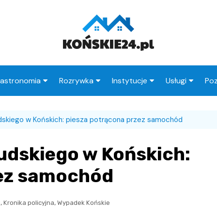
astronomia
Rozrywka
Instytucje
Usługi
Poz
Restauracje
Księgarnie
Urząd Miasta
Fryzjer
udskiego w Końskich: piesza potrącona przez samochód
Kawiarnie
Wesele
Urząd Skarbowy
Taxi
Pub
Ogródki działkowe
ZUS
Stacje paliw
sudskiego w Końskich:
zne
Wypadek
MOPS
Radcy prawni
zez samochód
Straż Miejska
Poczta
,
,
i
Kronika policyjna
Wypadek Końskie