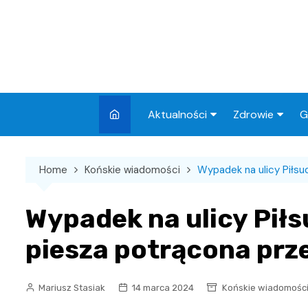
Skip
to
content
Aktualności
Zdrowie
G
Miasto
Apteki
Home
Końskie wiadomości
Wypadek na ulicy Piłs
Wydarzenia
Szpital
Wiadomości
Przychodnie
Wypadek na ulicy Pił
Kronika policyjna
Sklepy medyc
piesza potrącona pr
Sport
Podróże
Mariusz Stasiak
14 marca 2024
Końskie wiadomośc