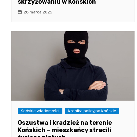
skrzyżowaniu w Końskich
28 marca 2025
Końskie wiadomości
Kronika policyjna Końskie
Oszustwa i kradzież na terenie
Końskich – mieszkańcy stracili