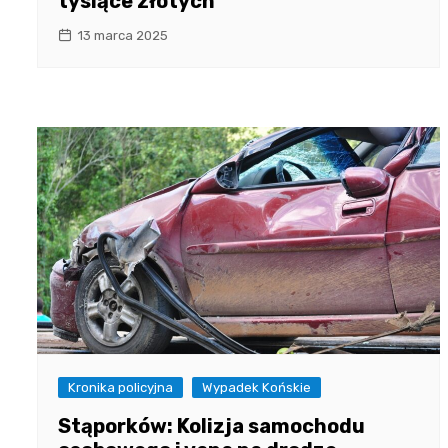
tysiące złotych
13 marca 2025
Kronika policyjna
Wypadek Końskie
Stąporków: Kolizja samochodu