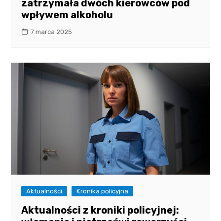
zatrzymała dwóch kierowców pod
wpływem alkoholu
7 marca 2025
Aktualności
Kronika policyjna
Aktualności z kroniki policyjnej: