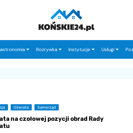
astronomia
Rozrywka
Instytucje
Usługi
Poz
Restauracje
Księgarnie
Urząd Miasta
Fryzjer
Kawiarnie
Wesele
Urząd Skarbowy
Taxi
Pub
Ogródki działkowe
ZUS
Stacje paliw
zne
Wypadek
MOPS
Radcy prawni
cja
Oświata
Samorząd
Straż Miejska
ata na czołowej pozycji obrad Rady
Poczta
atu