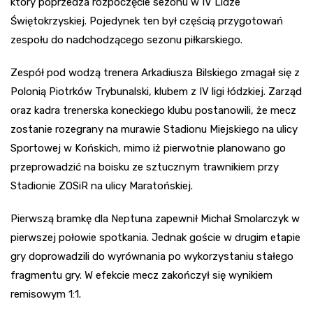
który poprzedza rozpoczęcie sezonu w IV Lidze
Świętokrzyskiej. Pojedynek ten był częścią przygotowań
zespołu do nadchodzącego sezonu piłkarskiego.
Zespół pod wodzą trenera Arkadiusza Bilskiego zmagał się z
Polonią Piotrków Trybunalski, klubem z IV ligi łódzkiej. Zarząd
oraz kadra trenerska koneckiego klubu postanowili, że mecz
zostanie rozegrany na murawie Stadionu Miejskiego na ulicy
Sportowej w Końskich, mimo iż pierwotnie planowano go
przeprowadzić na boisku ze sztucznym trawnikiem przy
Stadionie ZOSiR na ulicy Maratońskiej.
Pierwszą bramkę dla Neptuna zapewnił Michał Smolarczyk w
pierwszej połowie spotkania. Jednak goście w drugim etapie
gry doprowadzili do wyrównania po wykorzystaniu stałego
fragmentu gry. W efekcie mecz zakończył się wynikiem
remisowym 1:1.