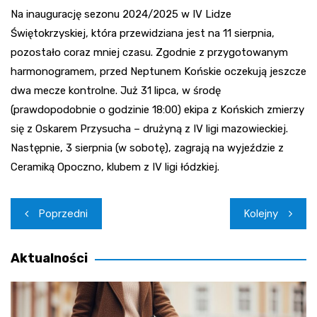
Na inaugurację sezonu 2024/2025 w IV Lidze
Świętokrzyskiej, która przewidziana jest na 11 sierpnia,
pozostało coraz mniej czasu. Zgodnie z przygotowanym
harmonogramem, przed Neptunem Końskie oczekują jeszcze
dwa mecze kontrolne. Już 31 lipca, w środę
(prawdopodobnie o godzinie 18:00) ekipa z Końskich zmierzy
się z Oskarem Przysucha – drużyną z IV ligi mazowieckiej.
Następnie, 3 sierpnia (w sobotę), zagrają na wyjeździe z
Ceramiką Opoczno, klubem z IV ligi łódzkiej.
Nawigacja
Poprzedni
Kolejny
wpisu
Aktualności