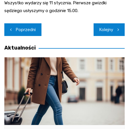
Wszystko wydarzy się 11 stycznia. Pierwsze gwizdki
sędziego usłyszymy o godzinie 15.00.
Nawigacja
Poprzedni
Kolejny
wpisu
Aktualności