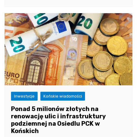
Inwestycje
Końskie wiadomości
Ponad 5 milionów złotych na
renowację ulic i infrastruktury
podziemnej na Osiedlu PCK w
Końskich