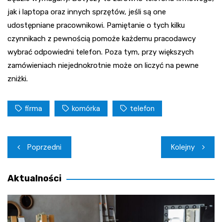
jak i laptopa oraz innych sprzętów, jeśli są one
udostępniane pracownikowi. Pamiętanie o tych kilku
czynnikach z pewnością pomoże każdemu pracodawcy
wybrać odpowiedni telefon. Poza tym, przy większych
zamówieniach niejednokrotnie może on liczyć na pewne
zniżki.
firma
komórka
telefon
Nawigacja
Poprzedni
Kolejny
wpisu
Aktualności