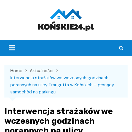
Skip
to
content
Home
Aktualności
Interwencja strażaków we wczesnych godzinach
porannych na ulicy Traugutta w Końskich – płonący
samochód na parkingu
Interwencja strażaków we
wczesnych godzinach
porannych na ulicy