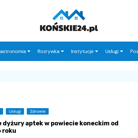
astronomia
Rozrywka
Instytucje
Usługi
Poz
Restauracje
Księgarnie
Urząd Miasta
Fryzjer
Kawiarnie
Wesele
Urząd Skarbowy
Taxi
Pub
Ogródki działkowe
ZUS
Stacje paliw
zne
Wypadek
MOPS
Radcy prawni
i
Usługi
Zdrowie
Straż Miejska
 dyżury aptek w powiecie koneckim od
Poczta
 roku