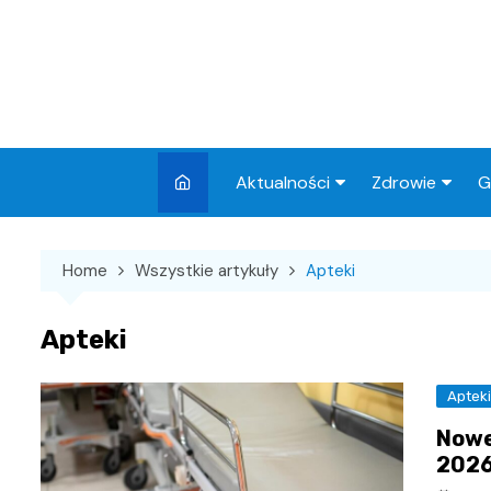
Skip
to
content
Aktualności
Zdrowie
G
Miasto
Apteki
Home
Wszystkie artykuły
Apteki
Wydarzenia
Szpital
Wiadomości
Przychodnie
Apteki
Kronika policyjna
Sklepy medyc
Aptek
Sport
Nowe
Podróże
2026