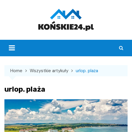
Skip
to
content
Home
Wszystkie artykuły
urlop. plaża
urlop. plaża