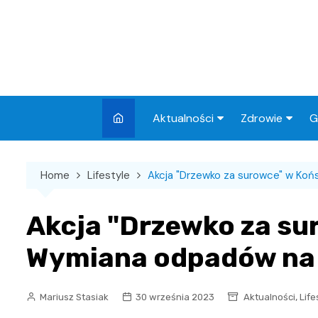
Skip
to
content
Aktualności
Zdrowie
G
Miasto
Apteki
Home
Lifestyle
Akcja "Drzewko za surowce" w Koń
Wydarzenia
Szpital
Wiadomości
Przychodnie
Akcja "Drzewko za su
Kronika policyjna
Sklepy medyc
Wymiana odpadów na 
Sport
Podróże
,
Mariusz Stasiak
30 września 2023
Aktualności
Life