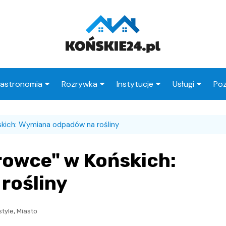
astronomia
Rozrywka
Instytucje
Usługi
Poz
Restauracje
Księgarnie
Urząd Miasta
Fryzjer
skich: Wymiana odpadów na rośliny
Kawiarnie
Wesele
Urząd Skarbowy
Taxi
Pub
Ogródki działkowe
ZUS
Stacje paliw
rowce" w Końskich:
zne
Wypadek
MOPS
Radcy prawni
rośliny
Straż Miejska
Poczta
,
style
Miasto