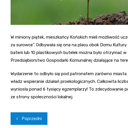
W miniony piątek, mieszkańcy Końskich mieli możliwość uc
za surowce”. Odbywała się ona na placu obok Domu Kultury
baterii lub 10 plastikowych butelek można było otrzymać w 
Przedsiębiorstwo Gospodarki Komunalnej działające na tere
Wydarzenie to odbyło się pod patronatem zarówno miasta jak
władz wspieranie działań proekologicznych. Całkowita liczba
wyniosła ponad 6 tysięcy egzemplarzy! To zdecydowanie po
ze strony społeczności lokalnej.
Nawigacja
Poprzedni