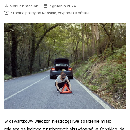
Mariusz Stasiak
7 grudnia 2024
,
Kronika policyjna Końskie
Wypadek Końskie
W czwartkowy wieczór, nieszczęśliwe zdarzenie miało
miejsce na jednym z ruchomych skrzyżowań w Końskich. Na