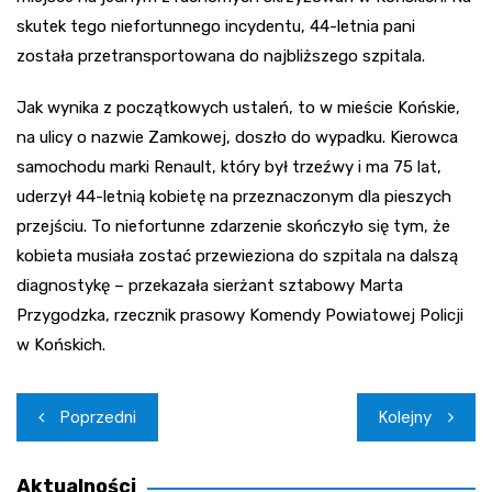
skutek tego niefortunnego incydentu, 44-letnia pani
została przetransportowana do najbliższego szpitala.
Jak wynika z początkowych ustaleń, to w mieście Końskie,
na ulicy o nazwie Zamkowej, doszło do wypadku. Kierowca
samochodu marki Renault, który był trzeźwy i ma 75 lat,
uderzył 44-letnią kobietę na przeznaczonym dla pieszych
przejściu. To niefortunne zdarzenie skończyło się tym, że
kobieta musiała zostać przewieziona do szpitala na dalszą
diagnostykę – przekazała sierżant sztabowy Marta
Przygodzka, rzecznik prasowy Komendy Powiatowej Policji
w Końskich.
Nawigacja
Poprzedni
Kolejny
wpisu
Aktualności