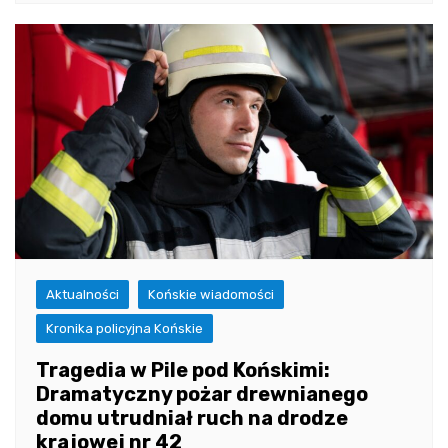
Aktualności
Końskie wiadomości
Kronika policyjna Końskie
Tragedia w Pile pod Końskimi:
Dramatyczny pożar drewnianego
domu utrudniał ruch na drodze
krajowej nr 42