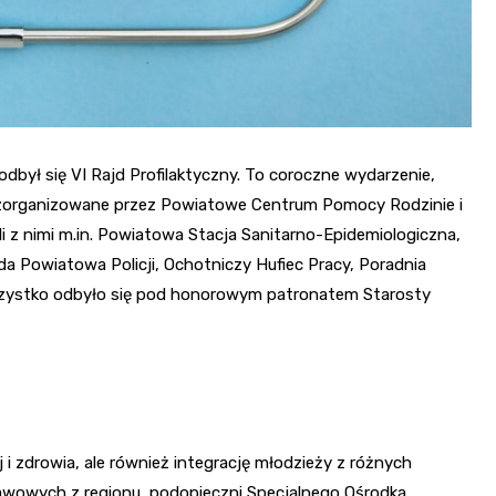
odbył się VI Rajd Profilaktyczny. To coroczne wydarzenie,
 zorganizowane przez Powiatowe Centrum Pomocy Rodzinie i
 z nimi m.in. Powiatowa Stacja Sanitarno-Epidemiologiczna,
Powiatowa Policji, Ochotniczy Hufiec Pracy, Poradnia
szystko odbyło się pod honorowym patronatem Starosty
 i zdrowia, ale również integrację młodzieży z różnych
tawowych z regionu, podopieczni Specjalnego Ośrodka