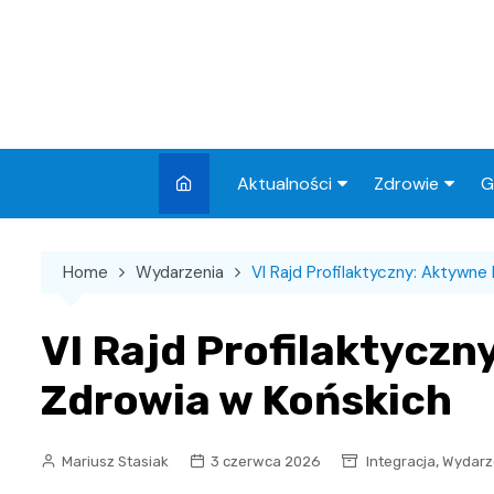
Skip
to
content
Aktualności
Zdrowie
G
Miasto
Apteki
Home
Wydarzenia
VI Rajd Profilaktyczny: Aktywne
Wydarzenia
Szpital
Wiadomości
Przychodnie
VI Rajd Profilaktyczn
Kronika policyjna
Sklepy medyc
Zdrowia w Końskich
Sport
Podróże
,
Mariusz Stasiak
3 czerwca 2026
Integracja
Wydarz