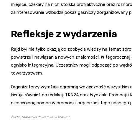
miejsce, czekały na nich stoiska profilaktyczne oraz różnor
zainteresowanie wzbudził pokaz gaśniczy zorganizowany p
Refleksje z wydarzenia
Rajd był nie tylko okazją do zdobycia wiedzy na temat zdrow
powietrzu i nawiązania nowych znajomości. W tegorocznej e
ognisko integracyjne. Uczestnicy mogli odpocząć po wędró
towarzystwem.
Organizatorzy wyrażają ogromną wdzięczność wszystkim u
kierują również do redakcji TKN24 oraz Wydziału Promocji 
nieocenioną pomoc w promocji i organizacji tego udanego p
Źródło: Starostwo Powiatowe w Końskich