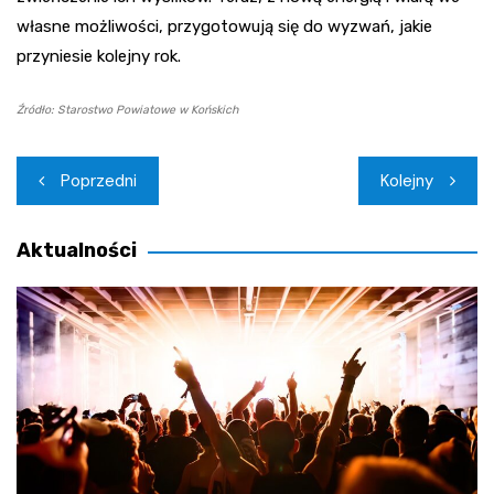
własne możliwości, przygotowują się do wyzwań, jakie
przyniesie kolejny rok.
Źródło: Starostwo Powiatowe w Końskich
Nawigacja
Poprzedni
Kolejny
wpisu
Aktualności