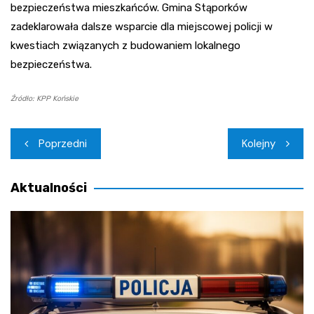
bezpieczeństwa mieszkańców. Gmina Stąporków
zadeklarowała dalsze wsparcie dla miejscowej policji w
kwestiach związanych z budowaniem lokalnego
bezpieczeństwa.
Źródło: KPP Końskie
Nawigacja
Poprzedni
Kolejny
wpisu
Aktualności