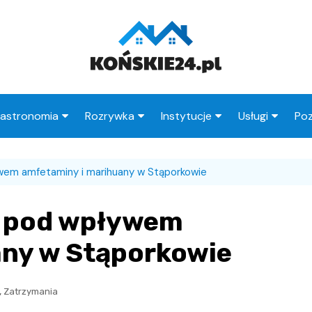
astronomia
Rozrywka
Instytucje
Usługi
Poz
Restauracje
Księgarnie
Urząd Miasta
Fryzjer
wem amfetaminy i marihuany w Stąporkowie
Kawiarnie
Wesele
Urząd Skarbowy
Taxi
Pub
Ogródki działkowe
ZUS
Stacje paliw
y pod wpływem
zne
Wypadek
MOPS
Radcy prawni
any w Stąporkowie
Straż Miejska
Poczta
,
Zatrzymania