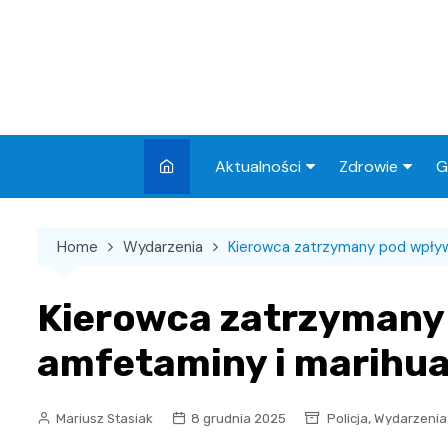
Skip
to
content
Aktualności
Zdrowie
G
Miasto
Apteki
Home
Wydarzenia
Kierowca zatrzymany pod wpły
Wydarzenia
Szpital
Wiadomości
Przychodnie
Kierowca zatrzyman
Kronika policyjna
Sklepy medyc
amfetaminy i marihu
Sport
Podróże
,
Mariusz Stasiak
8 grudnia 2025
Policja
Wydarzenia